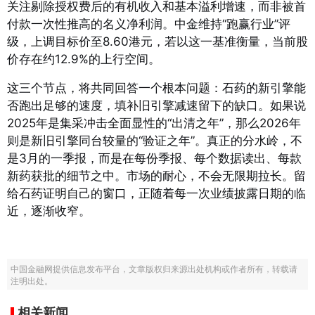
关注剔除授权费后的有机收入和基本溢利增速，而非被首
付款一次性推高的名义净利润。中金维持“跑赢行业”评
级，上调目标价至8.60港元，若以这一基准衡量，当前股
价存在约12.9%的上行空间
。
这三个节点，将共同回答一个根本问题：石药的新引擎能
否跑出足够的速度，填补旧引擎减速留下的缺口。如果说
2025年是集采冲击全面显性的“出清之年”，那么2026年
则是新旧引擎同台较量的“验证之年”。真正的分水岭，不
是3月的一季报，而是在每份季报、每个数据读出、每款
新药获批的细节之中。市场的耐心，不会无限期拉长。留
给石药证明自己的窗口，正随着每一次业绩披露日期的临
近，逐渐收窄。
中国金融网提供信息发布平台，文章版权归来源出处机构或作者所有，转载请
注明出处。
相关新闻