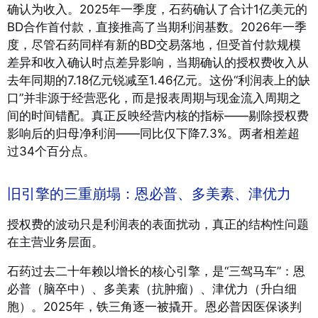
确认为收入。2025年一季度，石药确认了合计1亿美元的
BD合作首付款，直接推高了当期利润基数。2026年一季
度，尽管石药同样有新的BD交易落地，但受首付款规模
差异和收入确认时点差异影响，当期确认的授权费收入从
去年同期的7.18亿元锐减至1.46亿元。这份“利润表上的缺
口”并非源于经营恶化，而是报表周期与现金流入周期之
间的时间错配。真正反映经营内核的指标——剔除授权费
影响后的归母净利润——同比仅下降7.3%。两者相差超
过34个百分点
。
旧引擎的三重崩塌：恩必普、多美素、津优力
授权费的波动只是利润表的表面扰动，真正的结构性问题
在主营业务层面。
石药过去二十年赖以增长的核心引擎，是“三驾马车”：恩
必普（脑卒中）、多美素（抗肿瘤）、津优力（升白细
胞）。2025年，铁三角逐一被撬开。恩必普因医保谈判