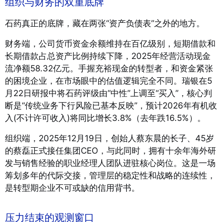
组织与财务的双重底牌
石药真正的底牌，藏在两张“资产负债表”之外的地方。
财务端，公司货币资金余额维持在百亿级别，短期借款和
长期借款占总资产比例持续下降，2025年经营活动现金
流净额58.32亿元
。手握充裕现金的转型者，和资金紧张
的困境企业，在市场眼中的估值逻辑完全不同。瑞银在5
月22日研报中将石药评级由“中性”上调至“买入”，核心判
断是“传统业务下行风险已基本反映”，预计2026年有机收
入(不计许可收入)将同比增长3.8%（去年跌16.5%）
。
组织端，2025年12月19日，创始人蔡东晨的长子、45岁
的蔡磊正式接任集团CEO，与此同时，拥有十余年海外研
发与销售经验的职业经理人团队进驻核心岗位。这是一场
筹划多年的代际交接，管理层的稳定性和战略的连续性，
是转型期企业不可或缺的信用背书。
压力结束的观测窗口