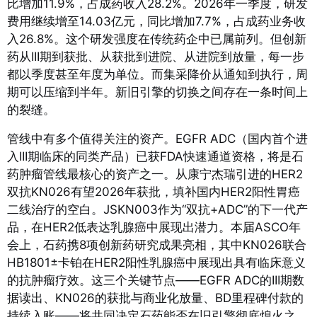
比增加11.9%，占成药收入28.2%
。2026年一季度，研发
费用继续增至14.03亿元，同比增加7.7%，占成药业务收
入26.8%。这个研发强度在传统药企中已属前列。但创新
药从III期到获批、从获批到进院、从进院到放量，每一步
都以季度甚至年度为单位。而集采降价从通知到执行，周
期可以压缩到半年。新旧引擎的切换之间存在一条时间上
的裂缝。
管线中有多个值得关注的资产。EGFR ADC（国内首个进
入III期临床的同类产品）已获FDA快速通道资格，将是石
药肿瘤管线最核心的资产之一。从康宁杰瑞引进的HER2
双抗KN026有望2026年获批，填补国内HER2阳性胃癌
二线治疗的空白
。JSKN003作为“双抗+ADC”的下一代产
品，在HER2低表达乳腺癌中展现出潜力
。本届ASCO年
会上，石药携8项创新药研究成果亮相，其中KN026联合
HB1801±卡铂在HER2阳性乳腺癌中展现出具有临床意义
的抗肿瘤疗效
。这三个关键节点——EGFR ADC的III期数
据读出、KN026的获批与商业化放量、BD里程碑付款的
持续入账——将共同决定石药能否在旧引擎彻底熄火之